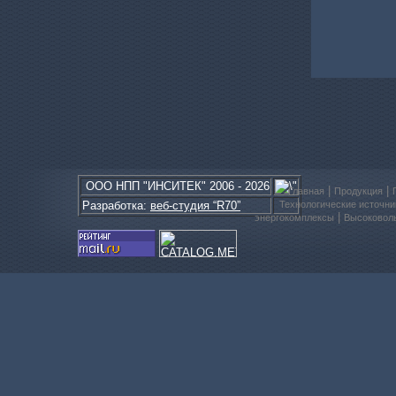
ООО
НПП
"ИНСИТЕК" 2006 - 2026
|
|
Главная
Продукция
Разработка:
веб-студия “R70”
Технологические источни
|
энергокомплексы
Высоковоль