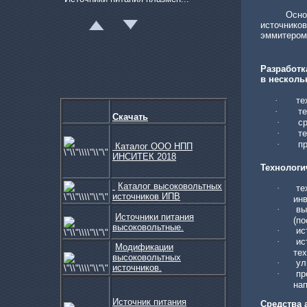
Основным 
источнико
эммитером,
Разработк
в несколь
Модуль частотной ком...
·
те
·
т
Скачать
·
с
·
т
·
п
К
аталог ООО НПП
ИНСИТЕК 2018
Технологи
Каталог высоковольтных
·
те
источников ИПВ
Программное обеспечение
ин
·
вы
Источники питания
(по
высоковольтные.
·
ис
·
ис
Модификации
тех
высоковольтных
·
ул
источников.
·
пр
на
Источник питания
Средства 
Источники питания дуговог...