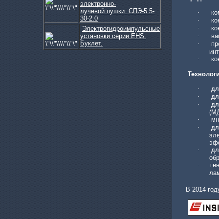
электронно-
лучевой пушки СПЭ-5.5-
·
ко
30-2.0
·
ко
·
ко
Электрогидроимпульсные
установки серии EHS.
·
ва
Буклет.
·
пр
ин
·
ко
Технолог
Вакуумметр термопарный АТ...
·
дл
·
дл
·
дл
(М
·
мн
·
дл
эл
·
дл
Программируемый источник ...
обр
·
ген
ла
В 2014 го