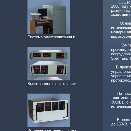
Общес
2006 году
различных
академии н
Основным 
источник
Система электропитания и ...
модерниза
высоковоль
Комп
производи
оборудова
Spellman, 
В произ
управлен
Высоковольтные источники ...
управлени
протоколо
На про
типа мощн
300кВ), с 
источников
В последн
Источники питания плазмен...
до 150кВ. 