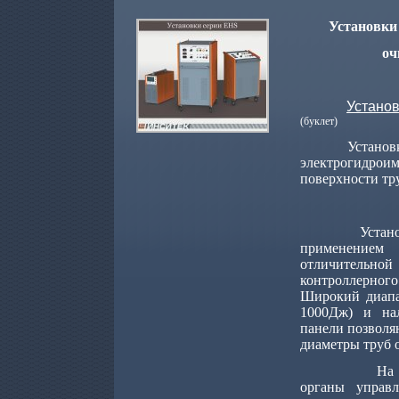
Установки
оч
Устано
(буклет)
Установ
электрогидроим
поверхности тр
Устан
применение
отличительн
контроллерно
Широкий диапа
1000Дж) и на
панели позволя
диаметры труб о
На 
органы управл