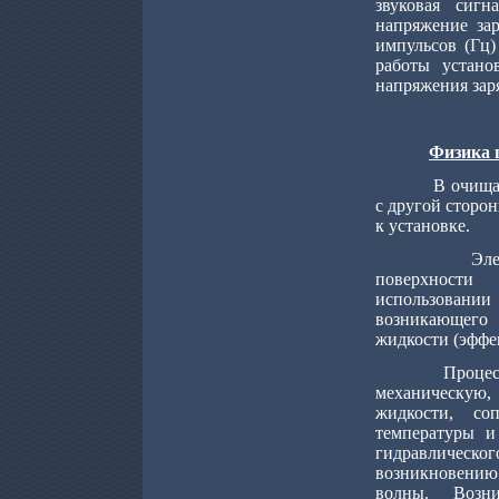
звуковая сигн
напряжение зар
импульсов (Гц
работы устано
напряжения заря
Физика 
В очища
с другой сторо
к установке.
Эле
поверхности
использован
возникающего 
жидкости (эффе
Процес
механическую
жидкости, со
температуры и
гидравлическог
возникновени
волны.
Возни