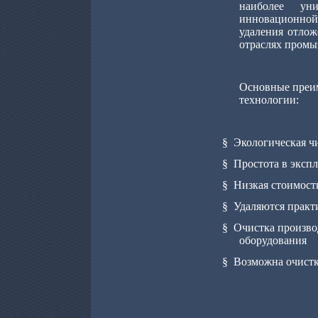
наиболее уни
инновационной,
удаления отлож
отраслях пром
Основные преи
технологии
:
§
Экологическая ч
§
Простота в эксп
§
Низкая стоимост
§
Удаляются практ
§
Очистка производ
оборудования
§
Возможна очистк