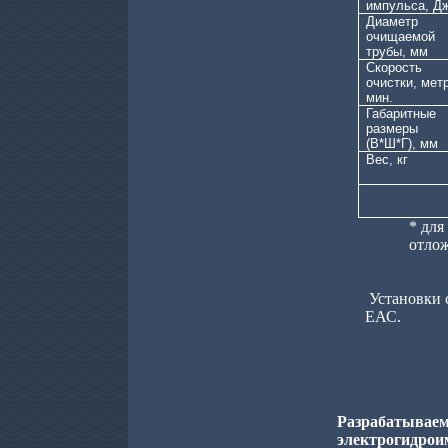
импульса, Д
Диаметр
очищаемой
трубы, мм
Скорость
очистки, метр
мин.
Габаритные
размеры
(В*Ш*Г), мм
Вес, кг
* для
отло
Установки
ЕАС.
Разрабат
электрогидро