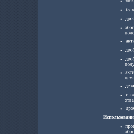
элек
бур
дро
обо
пол
акт
дро
дро
полу
акт
цем
дез
изв
отва
дро
Использовани
про
обо