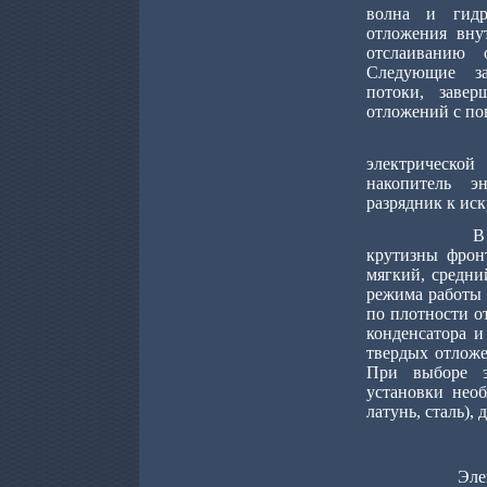
волна и гидр
отложения вну
отслаиванию
С
ледующие 
потоки
, заве
отложений с по
электрическо
накопитель э
разрядник к ис
В
крутизны фрон
мягкий, средни
режима работы 
по плотности о
конденсатора и
твердых отложе
При выборе э
установки необ
латунь, сталь), 
Эле