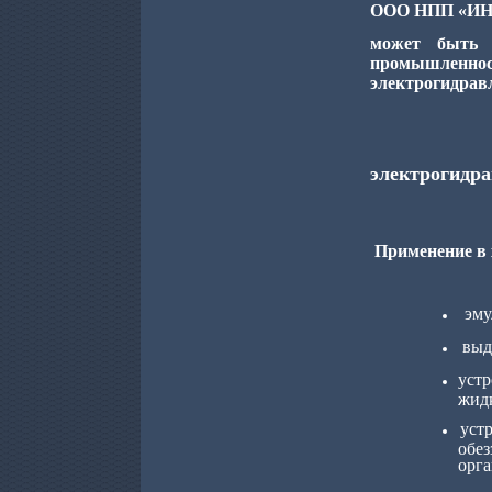
ООО НПП «И
может быть 
промышленн
электрогидрав
электрогидра
Применение в
эму
выд
устр
жид
уст
обез
орга