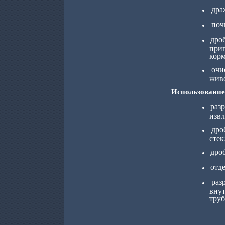
дра
поч
дро
при
кор
очи
жив
Использование 
раз
извл
дро
сте
дро
отд
раз
вну
труб