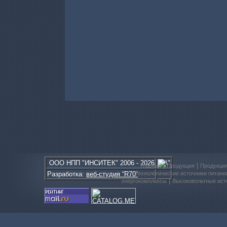
ООО
НПП
"ИНСИТЕК" 2006 - 2026
|
|
Главная
Продукция
Продукци
Разработка:
веб-студия “R70”
Технологические источники питани
|
энергокомплексы
Высоковольтные ист