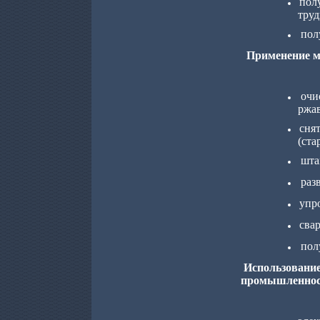
пол
тру
пол
Применение м
очи
ржа
сня
(ста
шта
раз
упр
свар
пол
Использование
промышленнос