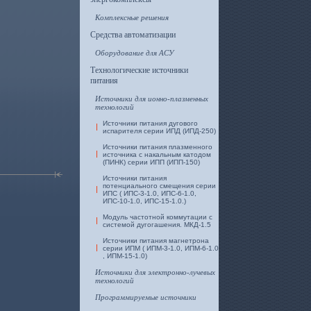
Комплексные решения
Средства автоматизации
Оборудование для АСУ
Технологические источники
питания
Источники для ионно-плазменных
технологий
Источники питания дугового
испарителя серии ИПД (ИПД-250)
Источники питания плазменного
источника с накальным катодом
(ПИНК) серии ИПП (ИПП-150)
Источники питания
потенциального смещения серии
ИПС ( ИПС-3-1.0, ИПС-6-1.0,
ИПС-10-1.0, ИПС-15-1.0.)
Модуль частотной коммутации с
системой дугогашения. МКД-1.5
Источники питания магнетрона
серии ИПМ ( ИПМ-3-1.0, ИПМ-6-1.0
, ИПМ-15-1.0)
Источники для электронно-лучевых
технологий
Программируемые источники