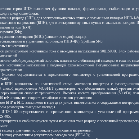
итания серии ИПЭ выполняет функции питания, формирования, стабилизации и уп
входят следующие блоки:
 питания разряда (БПР), для электронно-лучевых пушек с плазменным катодом ИПЭ-1-60
 накального напряжения (БПН), для и электронно-лучевых пушек с накальным катодом И
авления лучом (БУЛ);
усировки (БФ);
енциального смещения (БПС) (зависит от модификации);
а согласования и управления источником ИПВ-4(6), Spellman SR6;
ельные источники;
ся регулируемым источником тока с выходным напряжением 501500В. Блок работает
апряжений.
авляет собой регулируемый источник питания со стабилизацией выходного тока и с вы
ся источником напряжения с падающей характеристикой. Регулирование напряжени
арактеристики.
 блоками осуществляется с персонального компьютера с установленной программо
RS485.
и БПН выполнены по классической схеме мостового инвертора с фазосдвигающей
й способ переключения MOSFET транзисторов, что обеспечивает низкий уровень эл
 переключении силовых транзисторов. Высокая частота преобразования (50 кГц) по
10 нФ и повысить скорость отработки сигналов управления.
вно БПР и БПС выполнены в виде двух узлов: низковольтного, содержащего инверторы,
тором размещены выходные каскады.
 ИПЭ-1-60 осуществляется с персонального компьютера с установленной программо
RS-485.
егулируется и стабилизируется путем изменения тока разряда с постоянной времени регул
меет:
й выход управления источником ускоряющего напряжения;
 выход управлением регулятором расхода газа (РРГ-10);