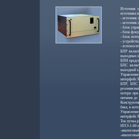
Источник п
источника 
- источник
- источник
- блок упр
- блок фок
- блок пот
- устройств
- вспомогат
БПР являет
выходных н
БПН предст
БПС являет
выходной х
Управление
интерфейс 
БПР, БПС 
резонансны
потери при
питания до 
Конструкти
бака, в ко
Управление
интерфейс 
Ток пучка р
ИПЭ-1-60 и
-аналоговы
-аналоговый