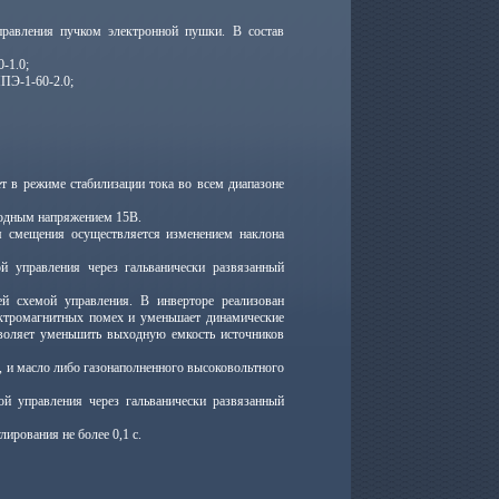
равления пучком электронной пушки. В состав
-1.0;
ПЭ-1-60-2.0;
 в режиме стабилизации тока во всем диапазоне
ходным напряжением 15В.
я смещения осуществляется изменением наклона
й управления через гальванически развязанный
 схемой управления. В инверторе реализован
ектромагнитных помех и уменьшает динамические
зволяет уменьшить выходную емкость источников
 и масло либо газонаполненного высоковольтного
й управления через гальванически развязанный
ирования не более 0,1 с.