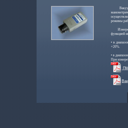
Вакууммет
манометри
осуществля
режимы раб
Измерение 
функцией ио
• в диапаз
+20%.
• в диапазо
При измере
ПМ
Вак