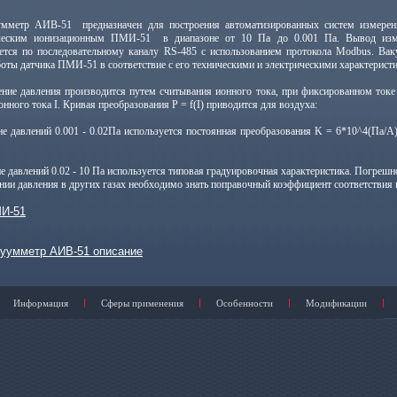
р АИВ-51 предназначен для построения автоматизированных систем измерения 
ческим ионизационным ПМИ-51 в диапазоне от 10 Па до 0.001 Па. Вывод изме
ется по последовательному каналу RS-485 c использованием протокола Modbus. Ва
оты датчика ПМИ-51 в соответствие с его техническими и электрическими характерист
давления производится путем считывания ионного тока, при фиксированном токе э
нного тока I. Кривая преобразования P = f(I) приводится для воздуха:
оне давлений 0.001 - 0.02Па используется постоянная преобразования K = 6*10^4(Па/А
не давлений 0.02 - 10 Па используется типовая градуировочная характеристика. Погреш
нии давления в других газах необходимо знать поправочный коэффициент соответствия 
И-51
уумметр АИВ-51 описание
Информация
Сферы применения
Особенности
Модификации