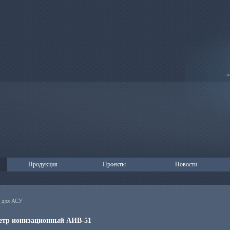
Продукция
Проекты
Новости
 для АСУ
етр ионизационный АИВ-51