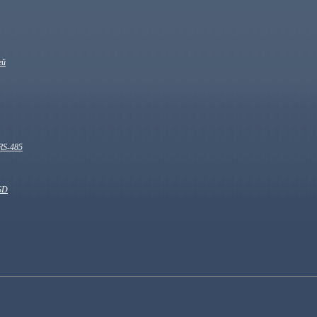
ей
RS-485
SD