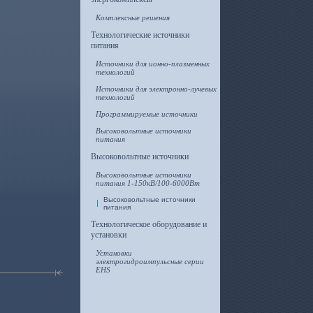
Комплексные решения
Технологические источники
питания
Источники для ионно-плазменных
технологий
Источники для электронно-лучевых
технологий
Программируемые источники
Высоковольтные источники
питания
Высоковольтные источники
Высоковольтные источники
питания 1-150кВ/100-6000Вт
Высоковольтные источники
питания
Технологическое оборудование и
установки
Установки
электрогидроимпульсные серии
EHS