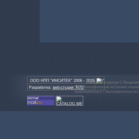
ООО
НПП
"ИНСИТЕК" 2006 - 2026
|
|
Главная
Продукция
Продукци
Разработка:
веб-студия “R70”
Технологические источники питани
|
энергокомплексы
Высоковольтные ист