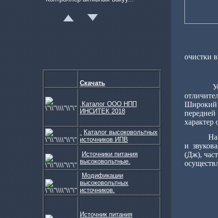
Уста
очистки в
Система электропитания и ...
Скачать
У
отличите
К
аталог ООО НПП
Широкий 
ИНСИТЕК 2018
передней
характер 
Каталог высоковольтных
На
источников ИПВ
Система визуализации и ко...
и звуков
Источники питания
(Дж), час
высоковольтные.
осуществл
Модификации
высоковольтных
источников.
Источник питания
Источники питания потенци...