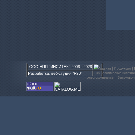
ООО
НПП
"ИНСИТЕК" 2006 - 2026
|
|
Главная
Продукция
Разработка:
веб-студия “R70”
Технологические источни
|
энергокомплексы
Высоковол