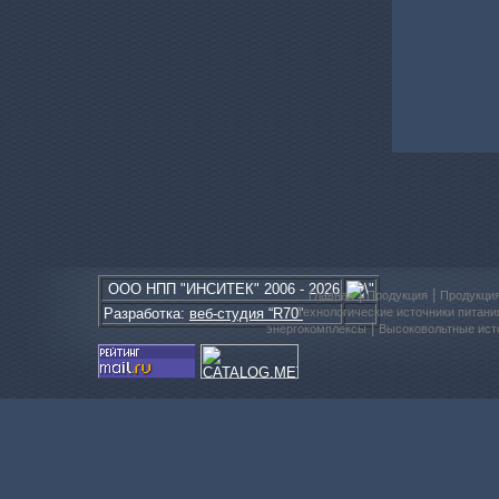
Системы электропитания и ...
Источники питания потенци...
ООО
НПП
"ИНСИТЕК" 2006 - 2026
|
|
Главная
Продукция
Продукци
Разработка:
веб-студия “R70”
Технологические источники питани
|
энергокомплексы
Высоковольтные ист
Система электропитания эл...