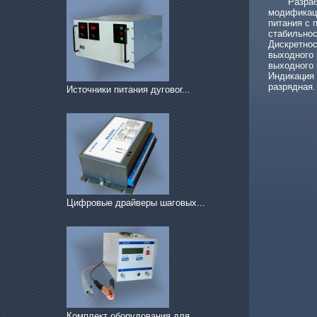
Разработа
модификац
питания с 
стабильно
Дискретно
выходного 
выходного 
Индикация 
разрядная
Источники питания дуговог...
Цифровые драйверы шаговых...
Комплект оборудования для...