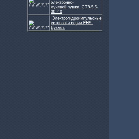
электронно-
лучевой пушки СПЭ-5.5-
Ультразвуковые генераторы...
30-2.0
Электрогидроимпульсные
установки серии EHS.
Буклет.
Система визуализации и ко...
Консоль оператора